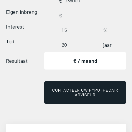
€
Image
Eigen inbreng
€
Image
Image
Interest
%
Image
Image
Tijd
jaar
Image
Image
Resultaat
€
/ maand
Image
Image
Image
Image
CONTACTEER UW HYPOTHECAIR
ADVISEUR
Image
Image
Image
Image
Image