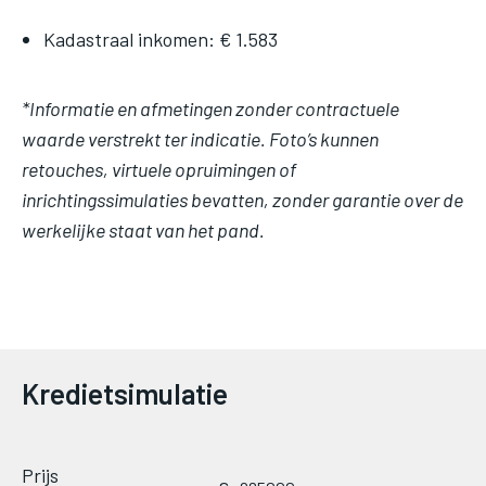
Kadastraal inkomen: € 1.583
*Informatie en afmetingen zonder contractuele
waarde verstrekt ter indicatie. Foto’s kunnen
retouches, virtuele opruimingen of
inrichtingssimulaties bevatten, zonder garantie over de
werkelijke staat van het pand.
Image
Kredietsimulatie
Image
Image
Image
Prijs
Image