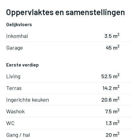
Oppervlaktes en samenstellingen
Gelijkvloers
2
Inkomhal
3.5 m
2
Garage
45 m
Eerste verdiep
2
Living
52.5 m
2
Terras
14.2 m
2
Ingerichte keuken
20.6 m
2
Washok
7.5 m
2
WC
1.3 m
2
Gang / hal
20 m