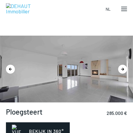
NL
Men
Appartement
Ploegsteert
285.000 €
–
Loft
À
BEKIJK IN 360°