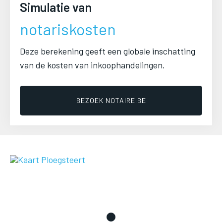
Simulatie van
Image
notariskosten
Image
Image
Deze berekening geeft een globale inschatting
van de kosten van inkoophandelingen.
BEZOEK NOTAIRE.BE